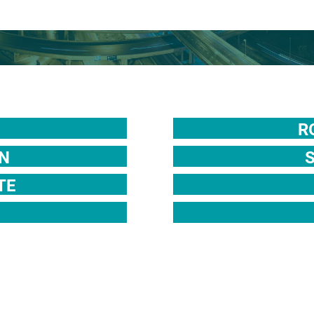
R
N
TE