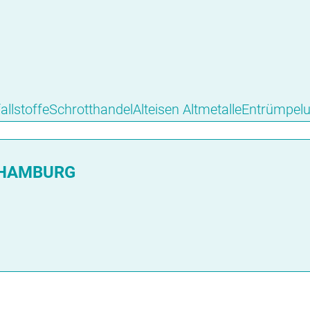
allstoffeSchrotthandelAlteisen AltmetalleEntrümpel
 HAMBURG