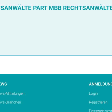
SANWÄLTE PART MBB RECHTSANWÄLTE 
EWS
ANMELDUN
ws-Mitteilungen
Login
ws-Branchen
Registrieren
Passwort ver