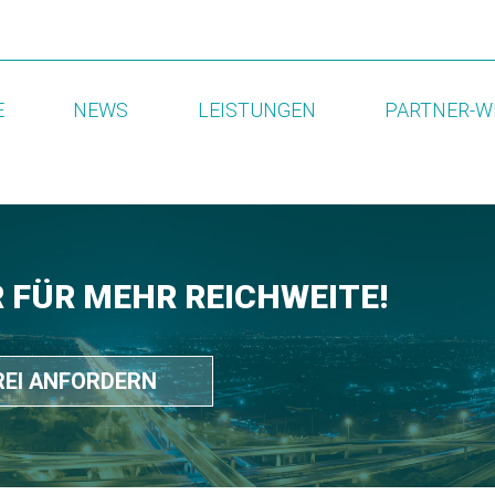
E
NEWS
LEISTUNGEN
PARTNER-W
R FÜR MEHR REICHWEITE!
REI ANFORDERN